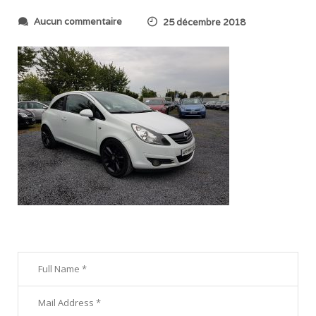
s
Aucun commentaire
25 décembre 2018
u
r
1