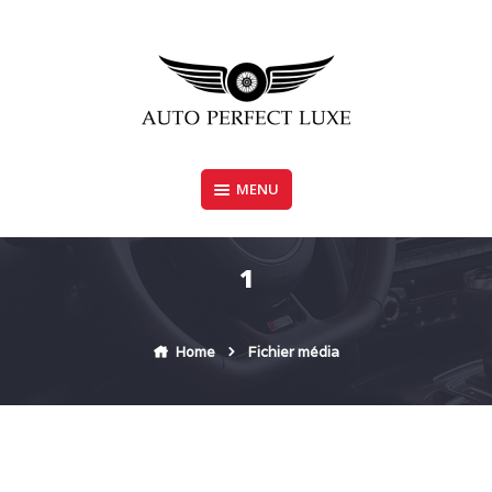
Skip
to
content
MENU
AUTO PERFECT LUXE
1
Home
Fichier média