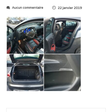
s
Aucun commentaire
22 janvier 2019
u
r
1
5
4
8
1
4
7
5
8
3
8
9
2