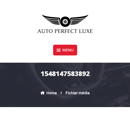
Skip
to
content
MENU
AUTO PERFECT LUXE
1548147583892
Home
Fichier média