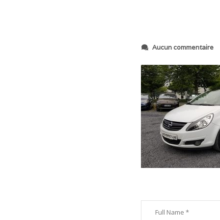
s
Aucun commentaire
u
r
2