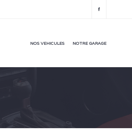
f
a
c
e
b
o
NOS VEHICULES
NOTRE GARAGE
o
k