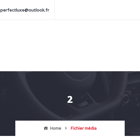
perfectluxe@outlook.fr
2
Home
Fichier média