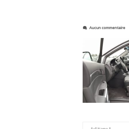
s
Aucun commentaire
u
r
2
0
1
8
0
9
0
4
_
1
6
5
2
1
5