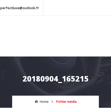
perfectluxe@outlook.fr
20180904_165215
Home
Fichier média