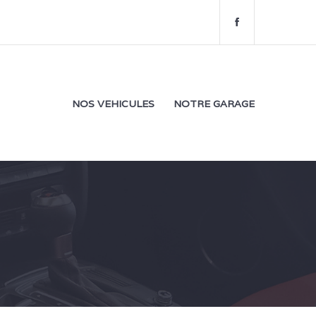
f
a
c
e
b
o
NOS VEHICULES
NOTRE GARAGE
o
k