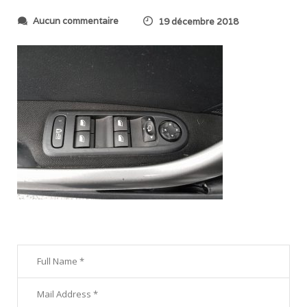
s
Aucun commentaire
19 décembre 2018
u
r
2
0
1
8
1
0
1
9
_
1
0
0
9
1
8