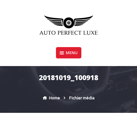
Skip
to
content
MENU
AUTO PERFECT LUXE
20181019_100918
Home
Fichier média