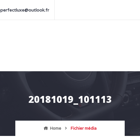
perfectluxe@outlook.fr
20181019_101113
Home
Fichier média