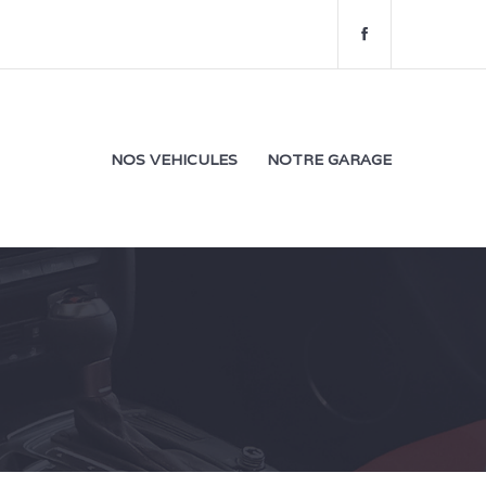
f
a
c
e
b
o
NOS VEHICULES
NOTRE GARAGE
o
k