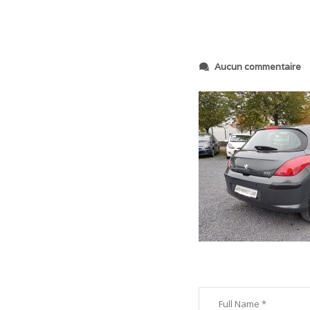
s
Aucun commentaire
u
r
2
0
1
8
1
0
1
9
_
1
0
1
1
1
3