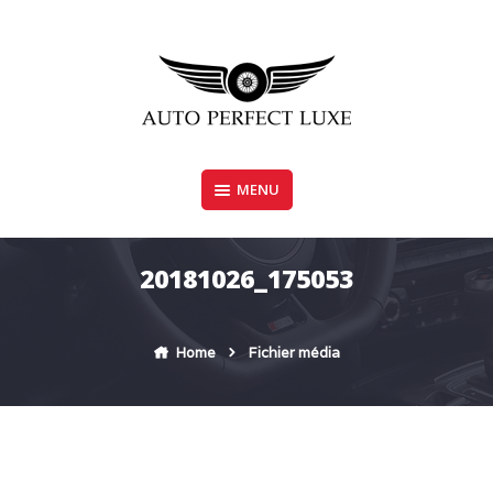
Skip
to
content
MENU
AUTO PERFECT LUXE
20181026_175053
Home
Fichier média