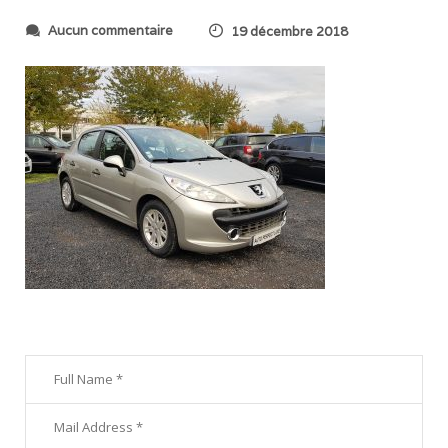
s
Aucun commentaire
19 décembre 2018
u
r
2
0
1
8
1
0
2
6
_
1
7
5
0
5
3