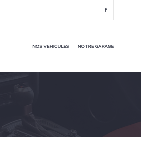
f
a
c
e
b
o
NOS VEHICULES
NOTRE GARAGE
o
k