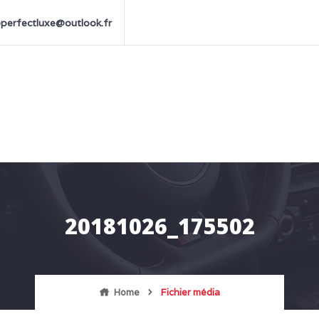
perfectluxe@outlook.fr
20181026_175502
Home
Fichier média