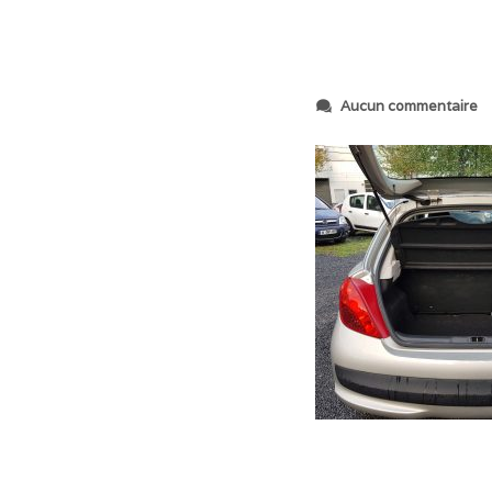
s
Aucun commentaire
u
r
2
0
1
8
1
0
2
6
_
1
7
5
5
0
2