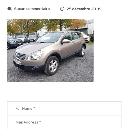
s
Aucun commentaire
25 décembre 2018
u
r
2
0
1
8
1
1
0
1
_
0
9
0
3
5
8