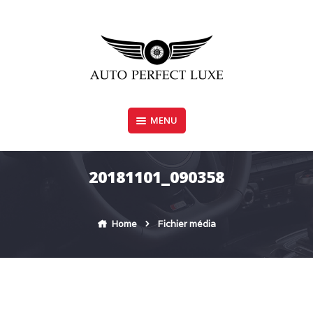
Skip
to
content
MENU
AUTO PERFECT LUXE
20181101_090358
Home
Fichier média