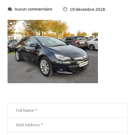
s
Aucun commentaire
19 décembre 2018
u
r
2
0
1
8
1
1
0
3
_
1
7
1
6
5
3