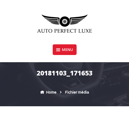
Skip
to
content
MENU
AUTO PERFECT LUXE
20181103_171653
Home
Fichier média