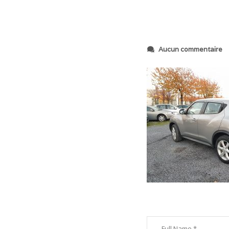
s
Aucun commentaire
u
r
2
0
1
8
1
1
0
8
_
1
7
0
6
4
7