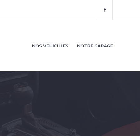
f
a
c
e
b
o
NOS VEHICULES
NOTRE GARAGE
o
k