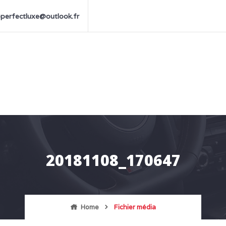
perfectluxe@outlook.fr
20181108_170647
Home
Fichier média