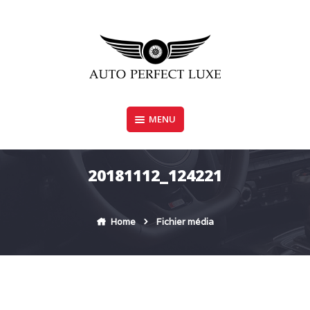
Skip
to
content
MENU
AUTO PERFECT LUXE
20181112_124221
Home
Fichier média