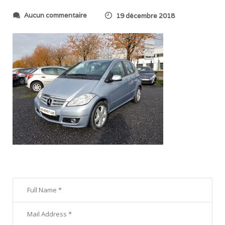
s
Aucun commentaire
19 décembre 2018
u
r
2
0
1
8
1
1
1
2
_
1
2
4
2
2
1