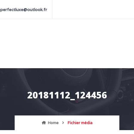
perfectluxe@outlook.fr
20181112_124456
Home
Fichier média