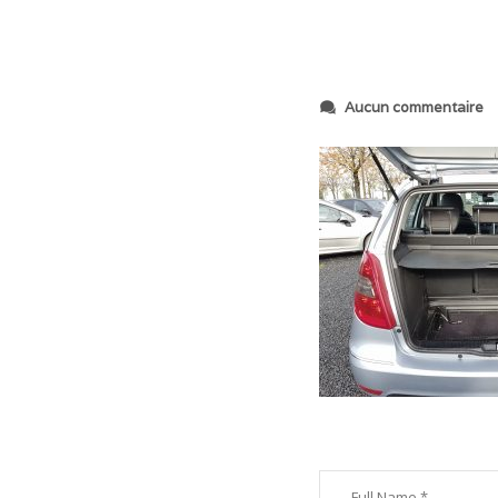
s
Aucun commentaire
u
r
2
0
1
8
1
1
1
2
_
1
2
4
4
5
6