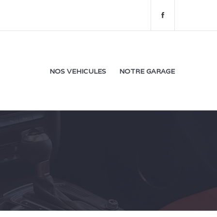
f
a
c
e
b
o
NOS VEHICULES
NOTRE GARAGE
o
k