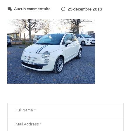
s
Aucun commentaire
25 décembre 2018
u
r
2
0
1
8
1
1
1
7
_
1
6
1
2
2
6