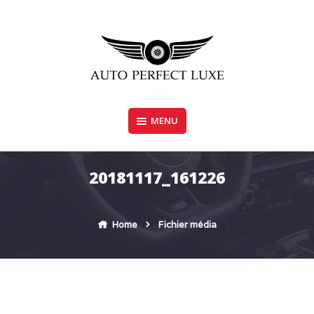
Skip
to
content
MENU
AUTO PERFECT LUXE
20181117_161226
Home
Fichier média