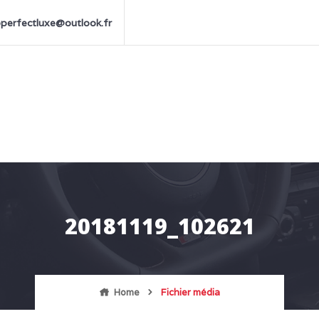
perfectluxe@outlook.fr
20181119_102621
Home
Fichier média