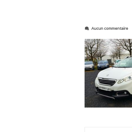
s
Aucun commentaire
u
r
2
0
1
8
1
1
1
9
_
1
0
2
6
2
1