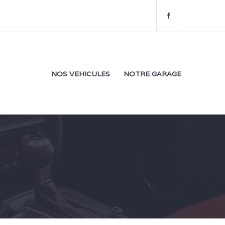
f
a
c
e
b
o
NOS VEHICULES
NOTRE GARAGE
o
k