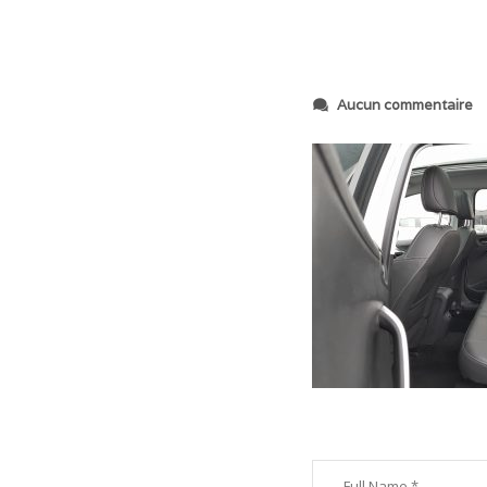
s
Aucun commentaire
u
r
2
0
1
8
1
1
1
9
_
1
0
3
0
4
8