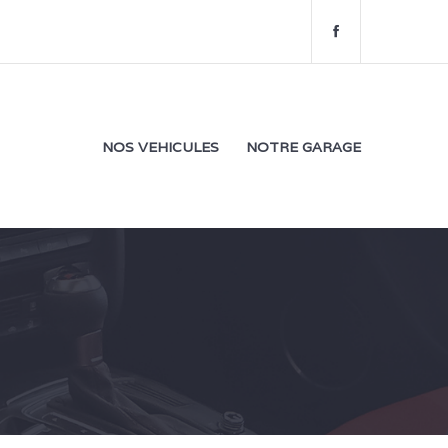
f
a
c
e
b
o
NOS VEHICULES
NOTRE GARAGE
o
k