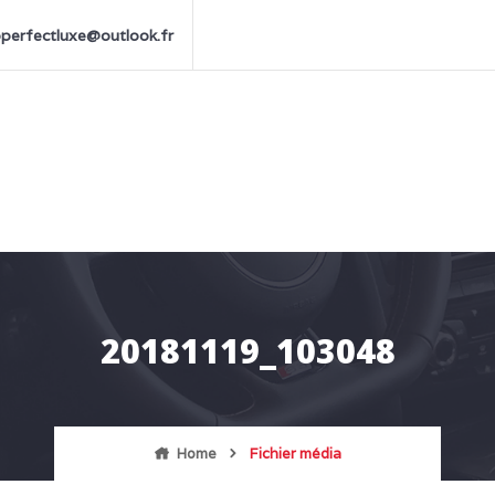
perfectluxe@outlook.fr
20181119_103048
Home
Fichier média