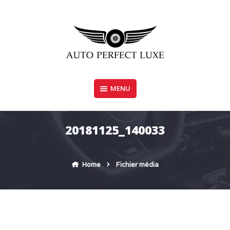
Skip
to
content
MENU
AUTO PERFECT LUXE
20181125_140033
Home
Fichier média