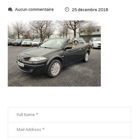
s
Aucun commentaire
25 décembre 2018
u
r
2
0
1
8
1
1
2
5
_
1
4
0
0
3
3