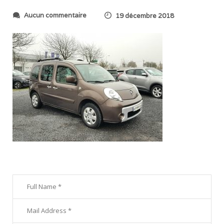
s
Aucun commentaire
19 décembre 2018
u
r
2
0
1
8
1
1
3
0
_
1
8
3
3
2
8