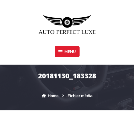
Skip
to
content
MENU
AUTO PERFECT LUXE
20181130_183328
Home
Fichier média