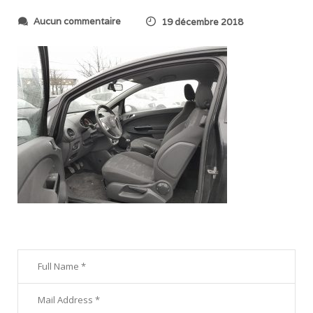
s
Aucun commentaire
19 décembre 2018
u
r
2
0
1
8
1
2
0
5
_
1
0
5
9
3
3