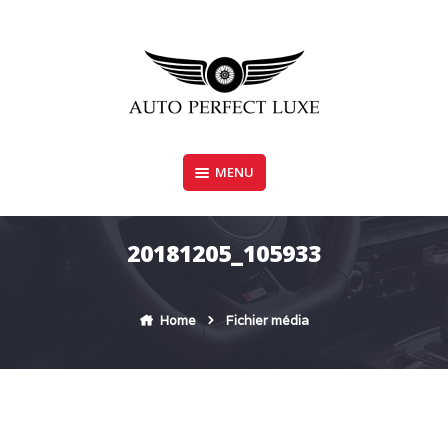
Skip
to
content
MENU
AUTO PERFECT LUXE
20181205_105933
Home
Fichier média