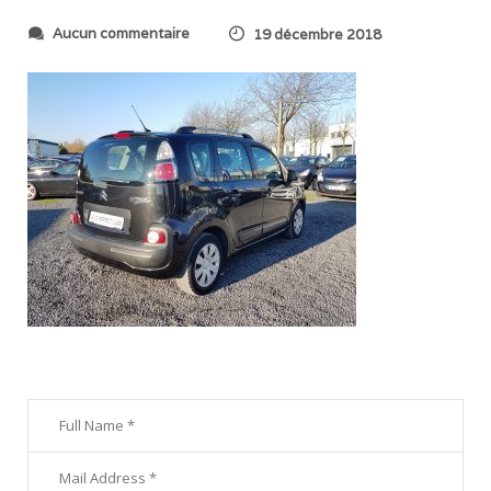
s
Aucun commentaire
19 décembre 2018
u
r
2
0
1
8
1
2
1
3
_
1
3
5
9
5
5