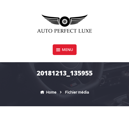
Skip
to
content
MENU
AUTO PERFECT LUXE
20181213_135955
Home
Fichier média