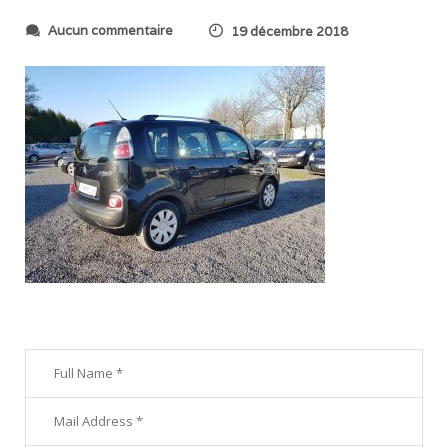
s
Aucun commentaire
19 décembre 2018
u
r
2
0
1
8
1
2
1
3
_
1
4
0
0
1
5