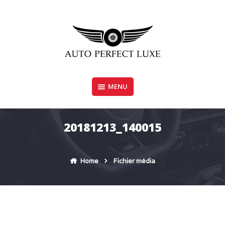
Skip
to
content
MENU
AUTO PERFECT LUXE
20181213_140015
Home
Fichier média