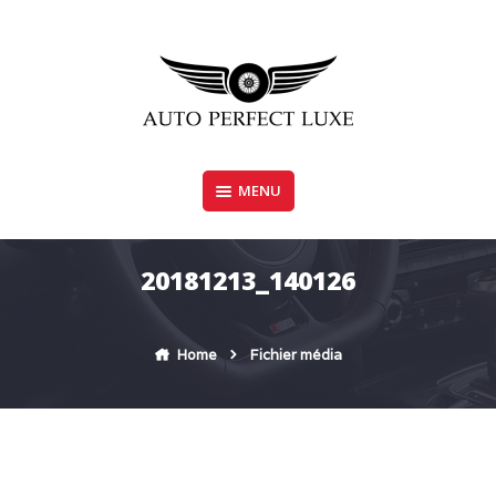
Skip
to
content
MENU
AUTO PERFECT LUXE
20181213_140126
Home
Fichier média