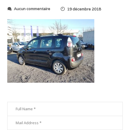
s
Aucun commentaire
19 décembre 2018
u
r
2
0
1
8
1
2
1
3
_
1
4
0
1
2
6