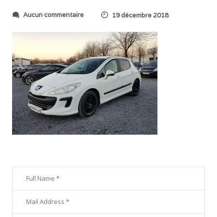
s
Aucun commentaire
19 décembre 2018
u
r
2
0
1
8
1
2
1
3
_
1
6
4
0
1
4