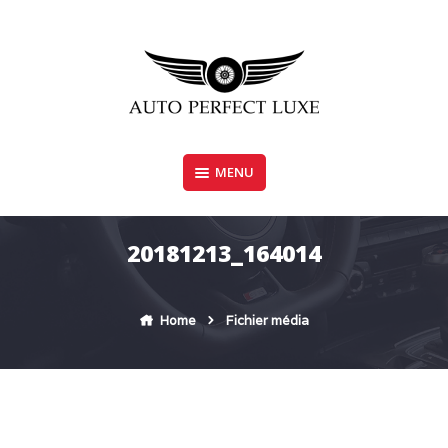
Skip
to
content
MENU
AUTO PERFECT LUXE
20181213_164014
Home
Fichier média