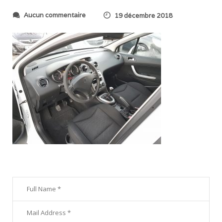
s
Aucun commentaire
19 décembre 2018
u
r
2
0
1
8
1
2
1
3
_
1
6
4
7
5
9