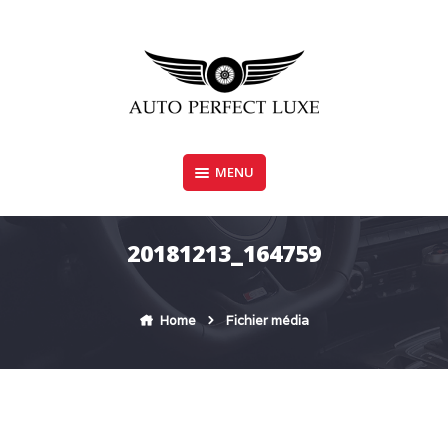
Skip
to
content
MENU
AUTO PERFECT LUXE
20181213_164759
Home
Fichier média