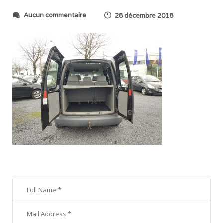
s
Aucun commentaire
28 décembre 2018
u
r
2
0
1
8
1
2
2
1
_
1
3
4
5
4
1