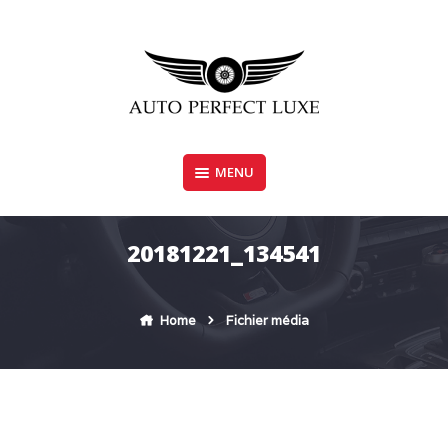
Skip
to
content
MENU
AUTO PERFECT LUXE
20181221_134541
Home
Fichier média