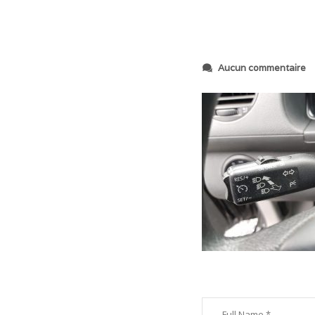
s
Aucun commentaire
u
r
2
0
1
8
1
2
2
2
_
0
6
1
4
0
1