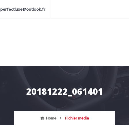
perfectluxe@outlook.fr
20181222_061401
Home
Fichier média