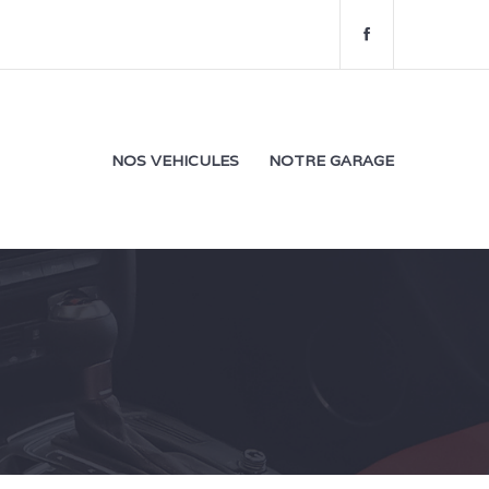
f
a
c
e
b
o
NOS VEHICULES
NOTRE GARAGE
o
k