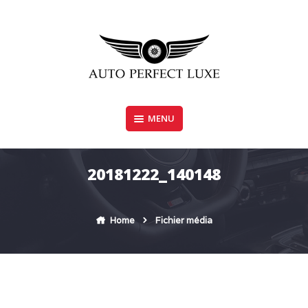
Skip
to
content
MENU
AUTO PERFECT LUXE
20181222_140148
Home
Fichier média