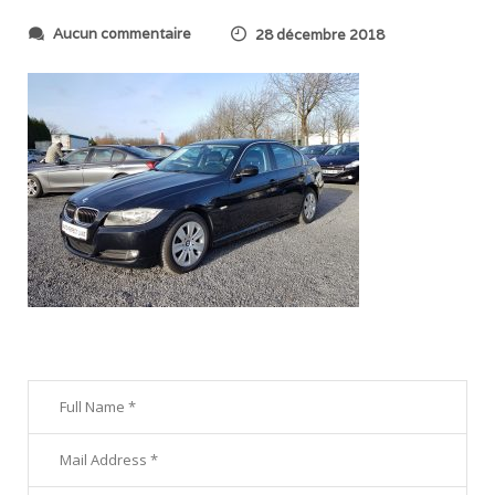
s
Aucun commentaire
28 décembre 2018
u
r
2
0
1
8
1
2
2
2
_
1
4
0
1
4
8