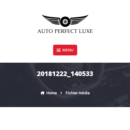
Skip
to
content
MENU
AUTO PERFECT LUXE
20181222_140533
Home
Fichier média