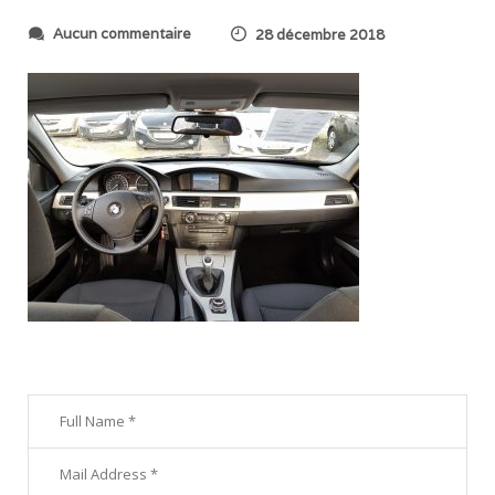
s
Aucun commentaire
28 décembre 2018
u
r
2
0
1
8
1
2
2
2
_
1
4
0
5
3
3