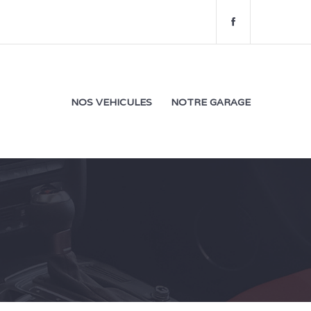
f
a
c
e
b
o
NOS VEHICULES
NOTRE GARAGE
o
k