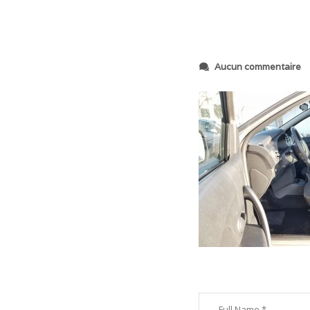
s
Aucun commentaire
u
r
2
0
1
8
1
2
2
5
_
1
4
3
0
5
7