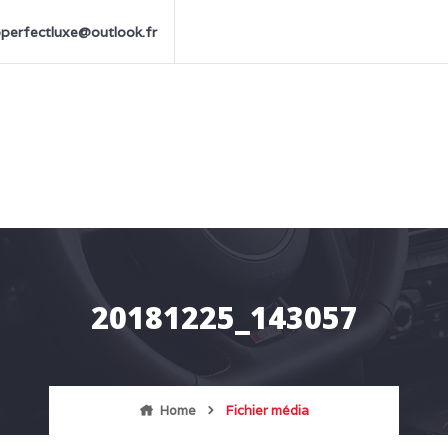
perfectluxe@outlook.fr
20181225_143057
Home
Fichier média