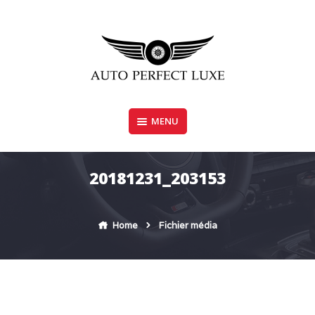
Skip
to
content
MENU
AUTO PERFECT LUXE
20181231_203153
Home
Fichier média