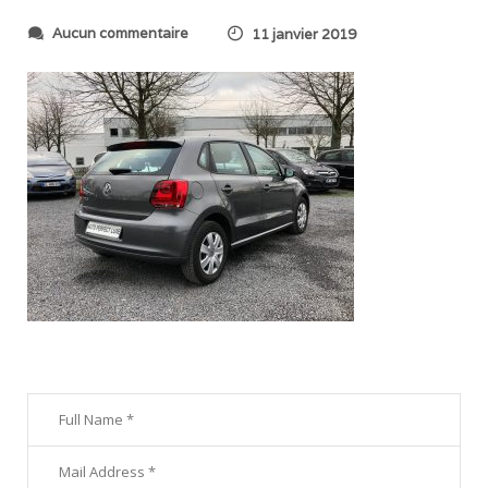
s
Aucun commentaire
11 janvier 2019
u
r
2
0
1
8
1
2
3
1
_
2
0
3
1
5
3