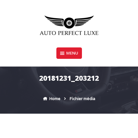
Skip
to
content
MENU
AUTO PERFECT LUXE
20181231_203212
Home
Fichier média