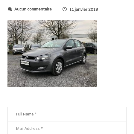
s
Aucun commentaire
11 janvier 2019
u
r
2
0
1
8
1
2
3
1
_
2
0
3
2
1
2