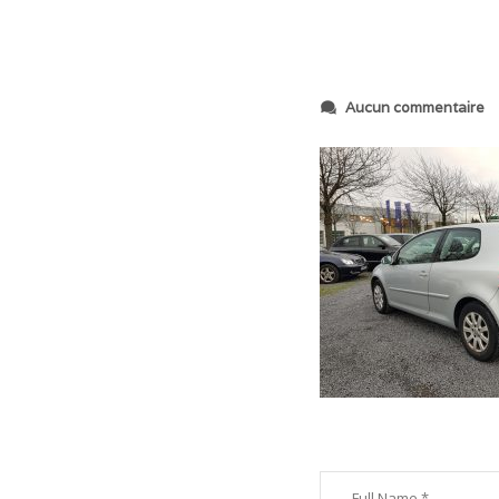
s
Aucun commentaire
u
r
2
0
1
9
0
1
1
5
_
1
5
3
9
3
0