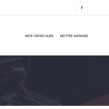
f
a
c
e
b
o
NOS VEHICULES
NOTRE GARAGE
o
k