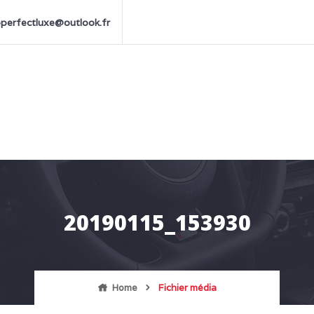
perfectluxe@outlook.fr
20190115_153930
Home
Fichier média