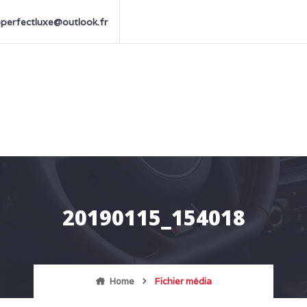
perfectluxe@outlook.fr
20190115_154018
Home
Fichier média