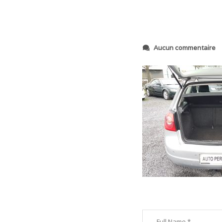
s
Aucun commentaire
u
r
2
0
1
9
0
1
1
5
_
1
5
4
0
1
8