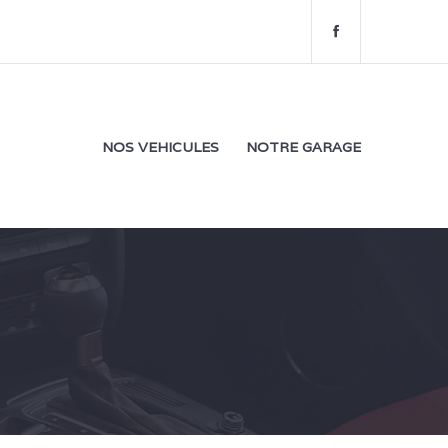
f
a
c
e
b
o
NOS VEHICULES
NOTRE GARAGE
o
k