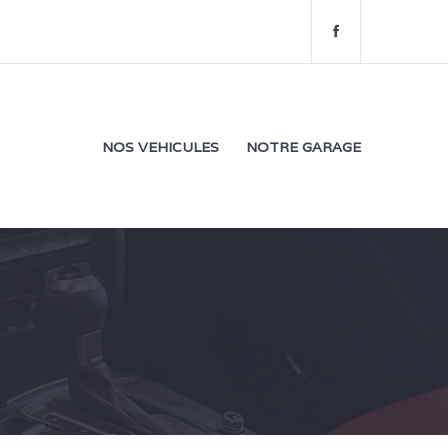
f
a
c
e
b
o
NOS VEHICULES
NOTRE GARAGE
o
k