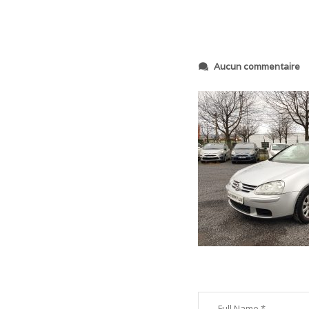
s
Aucun commentaire
u
r
2
0
1
9
0
1
1
5
_
1
5
4
2
3
7