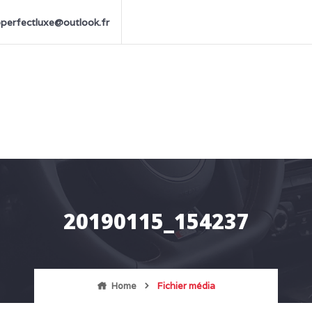
perfectluxe@outlook.fr
20190115_154237
Home
Fichier média