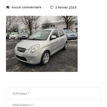
s
Aucun commentaire
2 février 2019
u
r
2
0
1
9
0
2
0
2
_
1
0
3
4
5
9