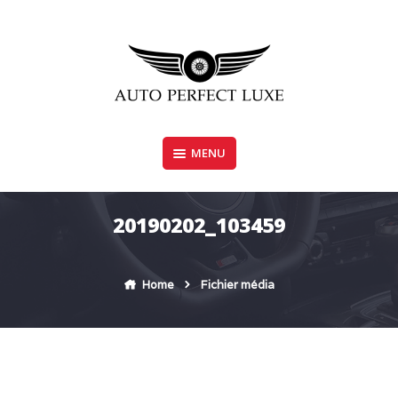
Skip
to
content
MENU
AUTO PERFECT LUXE
20190202_103459
Home
Fichier média