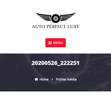
Skip
to
content
MENU
AUTO PERFECT LUXE
20200526_222251
Home
Fichier média