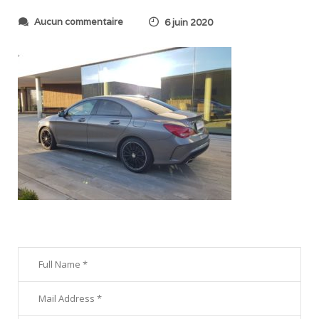
s
Aucun commentaire
6 juin 2020
u
r
2
0
2
0
0
5
2
6
_
2
2
2
2
5
1