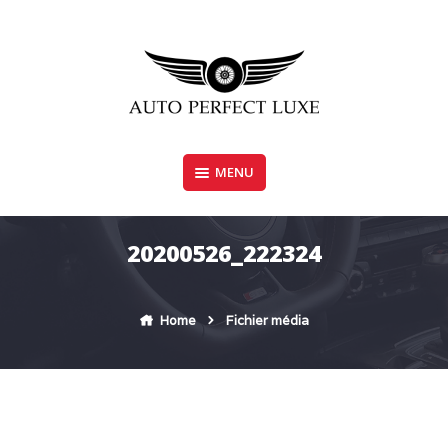
Skip
to
content
MENU
AUTO PERFECT LUXE
20200526_222324
Home
Fichier média