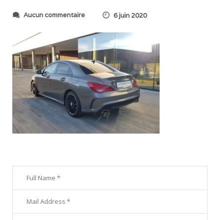
s
Aucun commentaire
6 juin 2020
u
r
2
0
2
0
0
5
2
6
_
2
2
2
3
2
4