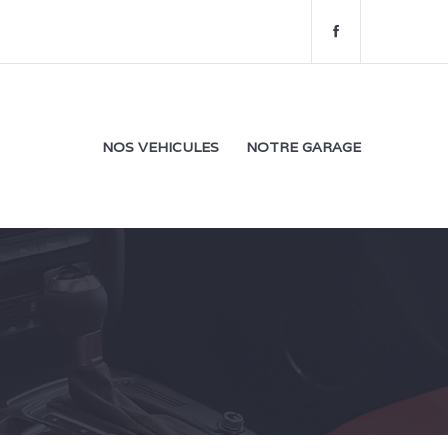
f
a
c
e
b
o
NOS VEHICULES
NOTRE GARAGE
o
k