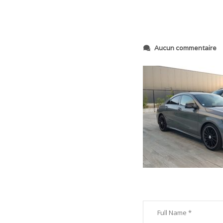
s
Aucun commentaire
u
r
2
0
2
0
0
5
2
6
_
2
2
4
3
5
5