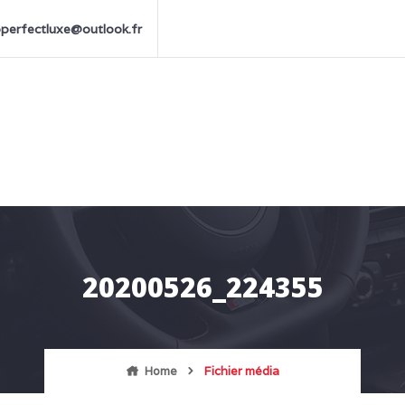
perfectluxe@outlook.fr
20200526_224355
Home
Fichier média