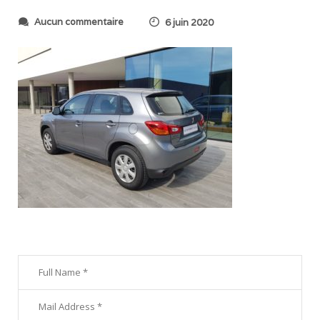
s
Aucun commentaire
6 juin 2020
u
r
2
0
2
0
0
6
0
2
_
2
0
1
1
0
4