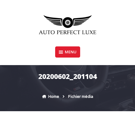
Skip
to
content
MENU
AUTO PERFECT LUXE
20200602_201104
Home
Fichier média