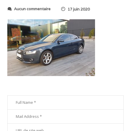
s
Aucun commentaire
17 juin 2020
u
r
2
0
2
0
0
6
1
2
_
2
0
4
3
0
8