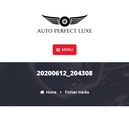
Skip
to
content
MENU
AUTO PERFECT LUXE
20200612_204308
Home
Fichier média