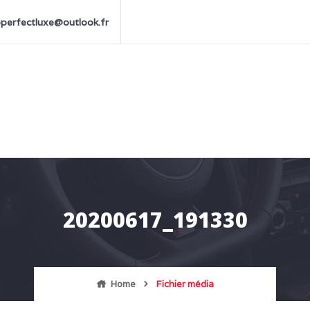
perfectluxe@outlook.fr
20200617_191330
Home
Fichier média