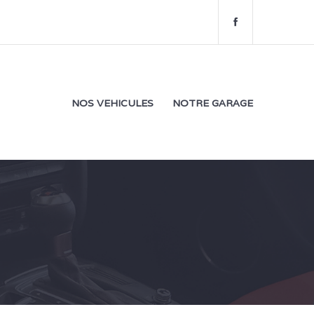
f
a
c
e
b
o
NOS VEHICULES
NOTRE GARAGE
o
k