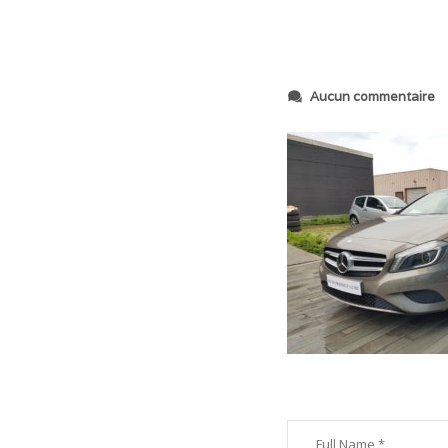
s
Aucun commentaire
u
r
2
0
2
0
0
6
1
7
_
1
9
1
3
3
0