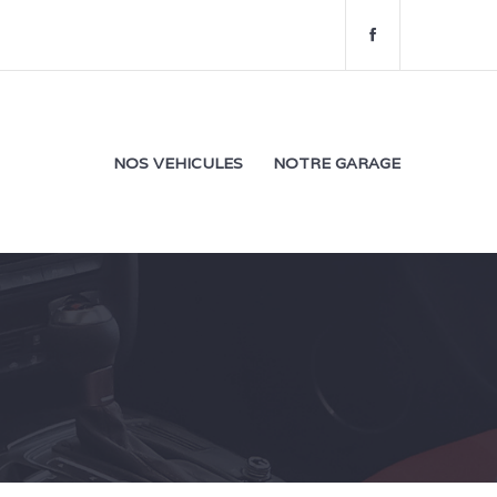
f
a
c
e
b
o
NOS VEHICULES
NOTRE GARAGE
o
k