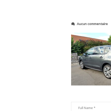
s
Aucun commentaire
u
r
2
0
2
0
0
7
2
7
_
2
2
1
4
4
6