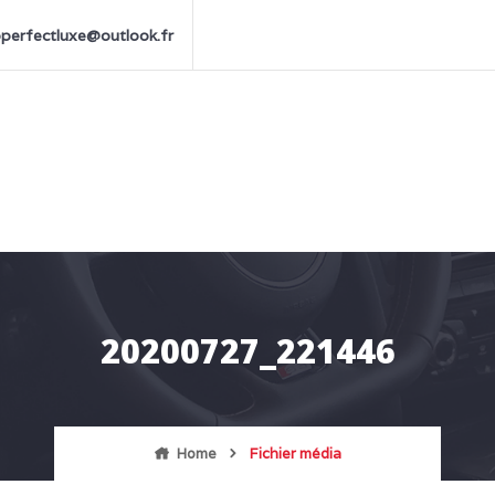
perfectluxe@outlook.fr
20200727_221446
Home
Fichier média