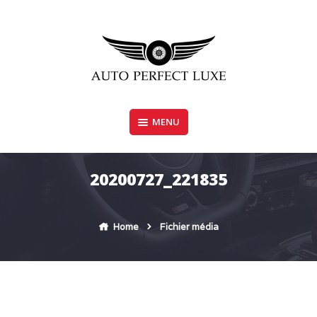
Skip
to
content
MENU
AUTO PERFECT LUXE
20200727_221835
Home
Fichier média