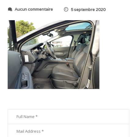
s
Aucun commentaire
5 septembre 2020
u
r
2
0
2
0
0
7
2
7
_
2
2
1
8
3
5