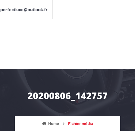
perfectluxe@outlook.fr
20200806_142757
Home
Fichier média