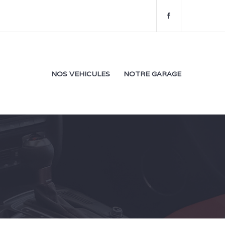
f
a
c
e
b
o
NOS VEHICULES
NOTRE GARAGE
o
k