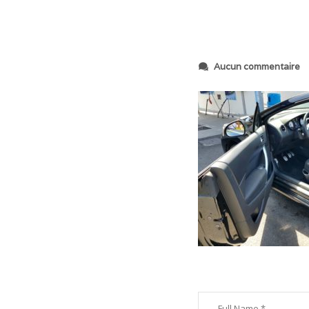
s
Aucun commentaire
u
r
2
0
2
0
0
8
0
6
_
1
4
2
7
5
7