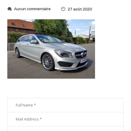
s
Aucun commentaire
27 août 2020
u
r
2
0
2
0
0
8
2
2
_
0
0
0
4
2
1