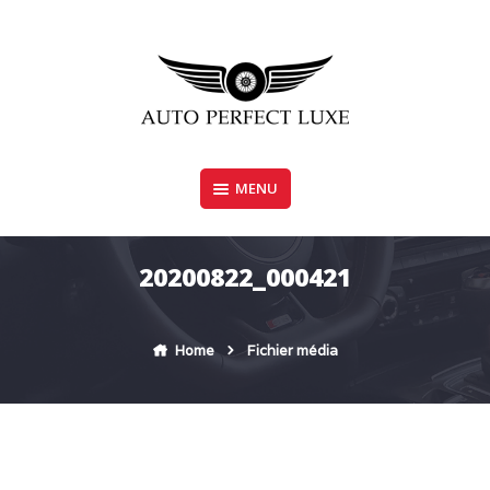
Skip
to
content
MENU
AUTO PERFECT LUXE
20200822_000421
Home
Fichier média