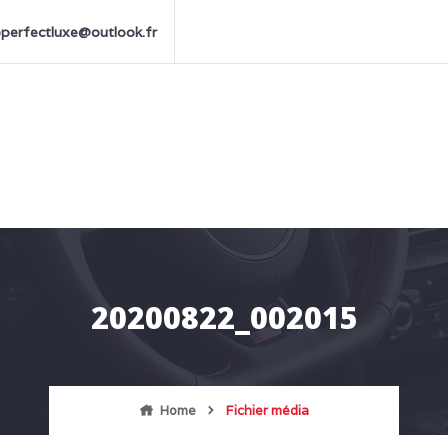
perfectluxe@outlook.fr
20200822_002015
Home
Fichier média