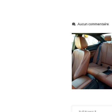
s
Aucun commentaire
u
r
2
0
2
0
0
8
2
2
_
0
0
2
0
1
5