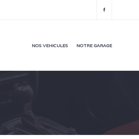
f
a
c
e
b
o
NOS VEHICULES
NOTRE GARAGE
o
k