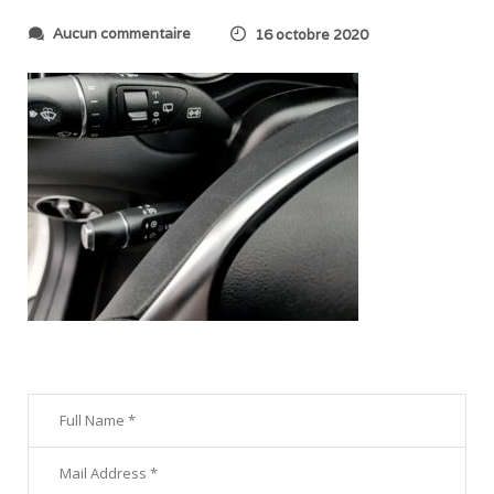
s
Aucun commentaire
16 octobre 2020
u
r
2
0
2
0
1
0
1
6
_
1
7
5
5
1
5