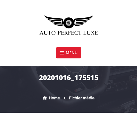
Skip
to
content
MENU
AUTO PERFECT LUXE
20201016_175515
Home
Fichier média