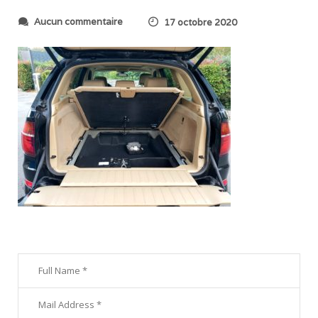
s
Aucun commentaire
17 octobre 2020
u
r
2
0
2
0
1
0
1
7
_
0
9
2
5
3
1