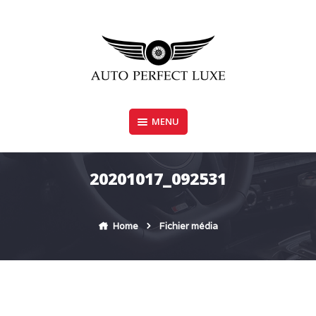
Skip
to
content
MENU
AUTO PERFECT LUXE
20201017_092531
Home
Fichier média