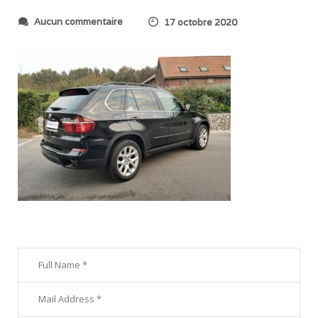
s
Aucun commentaire
17 octobre 2020
u
r
2
0
2
0
1
0
1
7
_
0
9
3
3
3
9