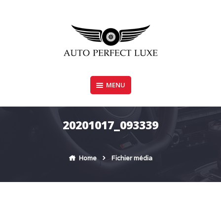
Skip
to
content
MENU
AUTO PERFECT LUXE
20201017_093339
Home
Fichier média