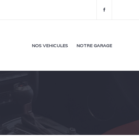
f
a
c
e
b
o
NOS VEHICULES
NOTRE GARAGE
o
k