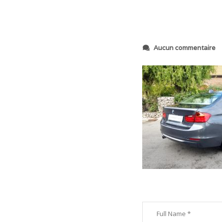
s
Aucun commentaire
u
r
2
0
2
0
1
0
1
7
_
1
5
1
9
2
1