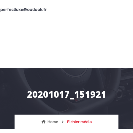
perfectluxe@outlook.fr
20201017_151921
Home
Fichier média